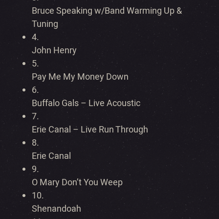
Bruce Speaking w/Band Warming Up &
Tuning
4.
John Henry
5.
Pay Me My Money Down
6.
Buffalo Gals – Live Acoustic
7.
Erie Canal – Live Run Through
8.
Erie Canal
9.
O Mary Don’t You Weep
10.
Shenandoah