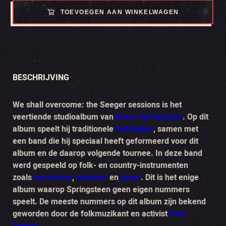
TOEVOEGEN AAN WINKELWAGEN
BESCHRIJVING
We shall overcome: the Seeger sessions
is het
veertiende studioalbum van
Bruce Springsteen
. Op dit
album speelt hij traditionele
folkliedjes
, samen met
een band die hij speciaal heeft geformeerd voor dit
album en de daarop volgende tournee. In deze band
werd gespeeld op folk- en country-instrumenten
zoals
accordeon
,
wasbord
en
banjo
. Dit is het enige
album waarop Springsteen geen eigen nummers
speelt. De meeste nummers op dit album zijn bekend
geworden door de folkmuzikant en activist
Pete