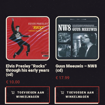
Elvis Presley “Rocks”
Guus Meeuwis – NW8
through his early years
(cd)
(cd)
€
17.99
€
10.00
TOEVOEGEN AAN
TOEVOEGEN AAN
WINKELWAGEN
WINKELWAGEN