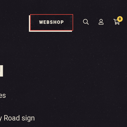
0
WEBSHOP
N
es
 Road sign