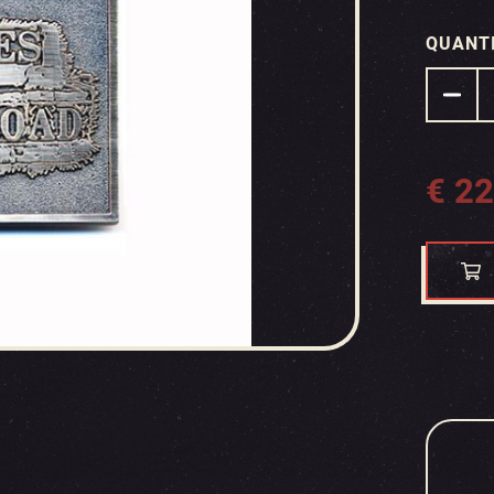
QUANT
€
22