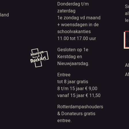
Donderdag t/m
S
zaterdag
a
land
1e zondag vd maand
l
+ woensdagen in de
schoolvakanties
11.00 tot 17.00 uur
Gesloten op 1e
Kerstdag en
Nieuwjaarsdag.
A
A
Entree
tot 8 jaar gratis
8 t/m 15 jaar € 9,00
vanaf 15 jaar € 11,50
Rotterdampashouders
& Donateurs gratis
entree.