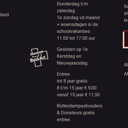
Donderdag t/m
S
zaterdag
a
land
1e zondag vd maand
l
+ woensdagen in de
schoolvakanties
11.00 tot 17.00 uur
Gesloten op 1e
Kerstdag en
Nieuwjaarsdag.
A
A
Entree
tot 8 jaar gratis
8 t/m 15 jaar € 9,00
vanaf 15 jaar € 11,50
Rotterdampashouders
& Donateurs gratis
entree.