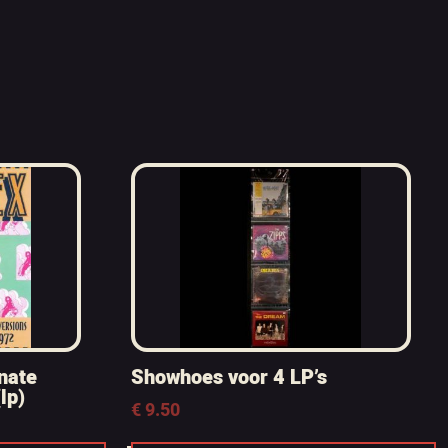
rnate
Showhoes voor 4 LP’s
lp)
€
9.50