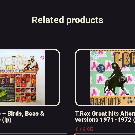
Related products
– Birds, Bees &
T.Rex Great hits Alte
(lp)
versions 1971-1972 (
€
16.95