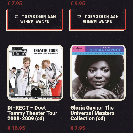
€
7.95
€
9.95
TOEVOEGEN AAN
TOEVOEGEN AAN
WINKELWAGEN
WINKELWAGEN
DI-RECT – Doet
Gloria Gaynor The
Tommy Theater Tour
Universal Masters
2008-2009 (cd)
Collection (cd)
€
16.95
€
7.95