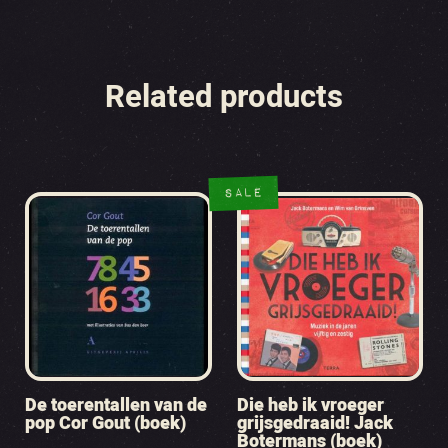
Related products
SALE
De toerentallen van de
Die heb ik vroeger
pop Cor Gout (boek)
grijsgedraaid! Jack
Botermans (boek)