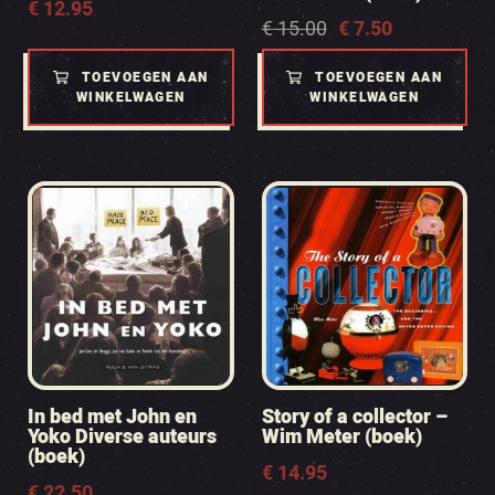
€
12.95
Oorspronkelijke
Huidige
€
15.00
€
7.50
prijs
prijs
was:
is:
TOEVOEGEN AAN
TOEVOEGEN AAN
€ 15.00.
€ 7.50.
WINKELWAGEN
WINKELWAGEN
In bed met John en
Story of a collector –
Yoko Diverse auteurs
Wim Meter (boek)
(boek)
€
14.95
€
22.50