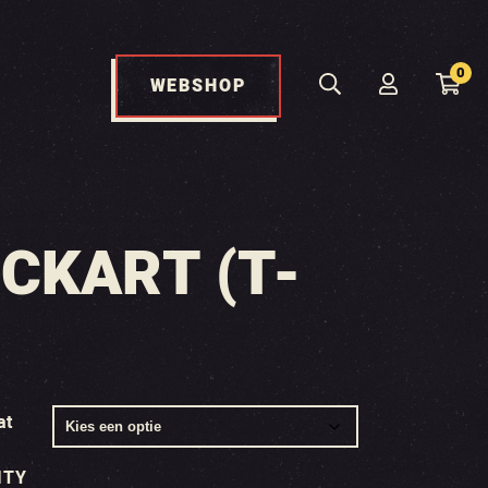
0
WEBSHOP
CKART (T-
at
ITY