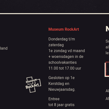
Museum RockArt
Donderdag t/m
S
zaterdag
a
land
1e zondag vd maand
l
+ woensdagen in de
schoolvakanties
11.00 tot 17.00 uur
Gesloten op 1e
Kerstdag en
Nieuwjaarsdag.
A
A
Entree
tot 8 jaar gratis