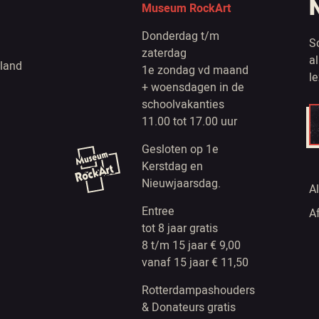
Museum RockArt
Donderdag t/m
S
zaterdag
a
land
1e zondag vd maand
l
+ woensdagen in de
schoolvakanties
11.00 tot 17.00 uur
Gesloten op 1e
Kerstdag en
Nieuwjaarsdag.
A
Entree
A
tot 8 jaar gratis
8 t/m 15 jaar € 9,00
vanaf 15 jaar € 11,50
Rotterdampashouders
& Donateurs gratis