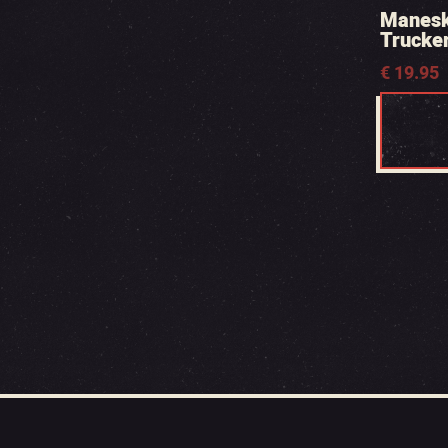
Manesk
Trucker
€
19.95