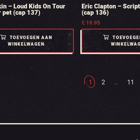
in – Loud Kids On Tour
Eric Clapton – Scrip
 pet (cap 137)
(cap 136)
€
19.95
TOEVOEGEN AAN
TOEVOEGE
WINKELWAGEN
WINKELWA
1
2
11
…